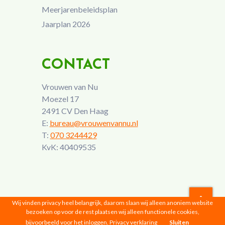
Meerjarenbeleidsplan
Jaarplan 2026
CONTACT
Vrouwen van Nu
Moezel 17
2491 CV Den Haag
E:
bureau@vrouwenvannu.nl
T:
070 3244429
KvK: 40409535
Wij vinden privacy heel belangrijk, daarom slaan wij alleen anoniem website
bezoeken op voor de rest plaatsen wij alleen functionele cookies,
Vrouwen van Nu © 2026 |
Privacyverklaring
bijvoorbeeld voor het inloggen.
Privacy verklaring
Sluiten