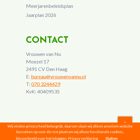
Meerjarenbeleidsplan
Jaarplan 2026
CONTACT
Vrouwen van Nu
Moezel 17
2491 CV Den Haag
E:
bureau@vrouwenvannu.nl
T:
070 3244429
KvK: 40409535
Wij vinden privacy heel belangrijk, daarom slaan wij alleen anoniem website
bezoeken op voor de rest plaatsen wij alleen functionele cookies,
Vrouwen van Nu © 2026 |
Privacyverklaring
bijvoorbeeld voor het inloggen.
Privacy verklaring
Sluiten