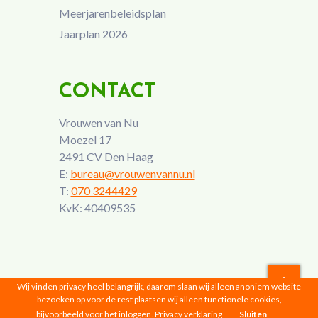
Meerjarenbeleidsplan
Jaarplan 2026
CONTACT
Vrouwen van Nu
Moezel 17
2491 CV Den Haag
E:
bureau@vrouwenvannu.nl
T:
070 3244429
KvK: 40409535
Wij vinden privacy heel belangrijk, daarom slaan wij alleen anoniem website
bezoeken op voor de rest plaatsen wij alleen functionele cookies,
Vrouwen van Nu © 2026 |
Privacyverklaring
bijvoorbeeld voor het inloggen.
Privacy verklaring
Sluiten