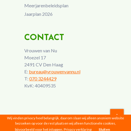
Meerjarenbeleidsplan
Jaarplan 2026
CONTACT
Vrouwen van Nu
Moezel 17
2491 CV Den Haag
E:
bureau@vrouwenvannu.nl
T:
070 3244429
KvK: 40409535
Wij vinden privacy heel belangrijk, daarom slaan wij alleen anoniem website
bezoeken op voor de rest plaatsen wij alleen functionele cookies,
Vrouwen van Nu © 2026 |
Privacyverklaring
bijvoorbeeld voor het inloggen.
Privacy verklaring
Sluiten