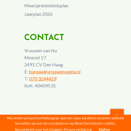
Meerjarenbeleidsplan
Jaarplan 2026
CONTACT
Vrouwen van Nu
Moezel 17
2491 CV Den Haag
E:
bureau@vrouwenvannu.nl
T:
070 3244429
KvK: 40409535
Wij vinden privacy heel belangrijk, daarom slaan wij alleen anoniem website
bezoeken op voor de rest plaatsen wij alleen functionele cookies,
Vrouwen van Nu © 2026 |
Privacyverklaring
bijvoorbeeld voor het inloggen.
Privacy verklaring
Sluiten