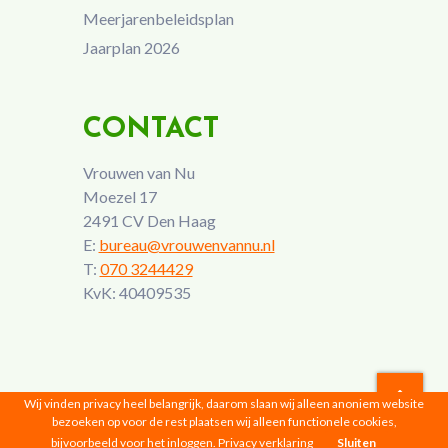
Meerjarenbeleidsplan
Jaarplan 2026
CONTACT
Vrouwen van Nu
Moezel 17
2491 CV Den Haag
E:
bureau@vrouwenvannu.nl
T:
070 3244429
KvK: 40409535
Wij vinden privacy heel belangrijk, daarom slaan wij alleen anoniem website
bezoeken op voor de rest plaatsen wij alleen functionele cookies,
Vrouwen van Nu © 2026 |
Privacyverklaring
bijvoorbeeld voor het inloggen.
Privacy verklaring
Sluiten