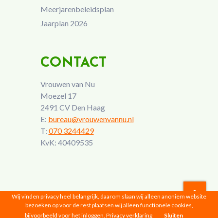
Meerjarenbeleidsplan
Jaarplan 2026
CONTACT
Vrouwen van Nu
Moezel 17
2491 CV Den Haag
E:
bureau@vrouwenvannu.nl
T:
070 3244429
KvK: 40409535
Wij vinden privacy heel belangrijk, daarom slaan wij alleen anoniem website
bezoeken op voor de rest plaatsen wij alleen functionele cookies,
Vrouwen van Nu © 2026 |
Privacyverklaring
bijvoorbeeld voor het inloggen.
Privacy verklaring
Sluiten