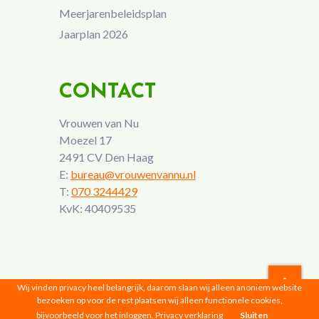
Meerjarenbeleidsplan
Jaarplan 2026
CONTACT
Vrouwen van Nu
Moezel 17
2491 CV Den Haag
E:
bureau@vrouwenvannu.nl
T:
070 3244429
KvK: 40409535
Wij vinden privacy heel belangrijk, daarom slaan wij alleen anoniem website
bezoeken op voor de rest plaatsen wij alleen functionele cookies,
Vrouwen van Nu © 2026 |
Privacyverklaring
bijvoorbeeld voor het inloggen.
Privacy verklaring
Sluiten