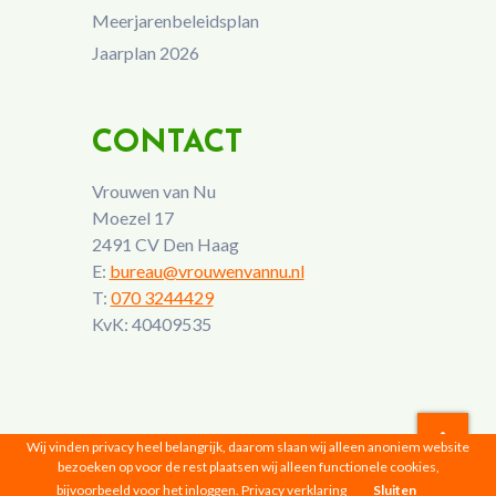
Meerjarenbeleidsplan
Jaarplan 2026
CONTACT
Vrouwen van Nu
Moezel 17
2491 CV Den Haag
E:
bureau@vrouwenvannu.nl
T:
070 3244429
KvK: 40409535
Wij vinden privacy heel belangrijk, daarom slaan wij alleen anoniem website
bezoeken op voor de rest plaatsen wij alleen functionele cookies,
Vrouwen van Nu © 2026 |
Privacyverklaring
bijvoorbeeld voor het inloggen.
Privacy verklaring
Sluiten