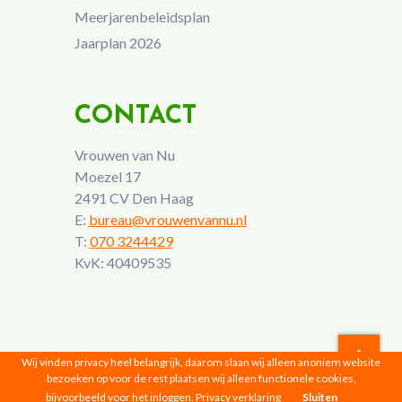
Meerjarenbeleidsplan
Jaarplan 2026
CONTACT
Vrouwen van Nu
Moezel 17
2491 CV Den Haag
E:
bureau@vrouwenvannu.nl
T:
070 3244429
KvK: 40409535
Wij vinden privacy heel belangrijk, daarom slaan wij alleen anoniem website
bezoeken op voor de rest plaatsen wij alleen functionele cookies,
Vrouwen van Nu © 2026 |
Privacyverklaring
bijvoorbeeld voor het inloggen.
Privacy verklaring
Sluiten