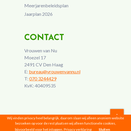
Meerjarenbeleidsplan
Jaarplan 2026
CONTACT
Vrouwen van Nu
Moezel 17
2491 CV Den Haag
E:
bureau@vrouwenvannu.nl
T:
070 3244429
KvK: 40409535
Wij vinden privacy heel belangrijk, daarom slaan wij alleen anoniem website
bezoeken op voor de rest plaatsen wij alleen functionele cookies,
Vrouwen van Nu © 2026 |
Privacyverklaring
bijvoorbeeld voor het inloggen.
Privacy verklaring
Sluiten