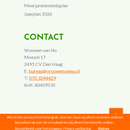
Meerjarenbeleidsplan
Jaarplan 2026
CONTACT
Vrouwen van Nu
Moezel 17
2491 CV Den Haag
E:
bureau@vrouwenvannu.nl
T:
070 3244429
KvK: 40409535
Wij vinden privacy heel belangrijk, daarom slaan wij alleen anoniem website
bezoeken op voor de rest plaatsen wij alleen functionele cookies,
Vrouwen van Nu © 2026 |
Privacyverklaring
bijvoorbeeld voor het inloggen.
Privacy verklaring
Sluiten