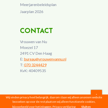
Meerjarenbeleidsplan
Jaarplan 2026
CONTACT
Vrouwen van Nu
Moezel 17
2491 CV Den Haag
E:
bureau@vrouwenvannu.nl
T:
070 3244429
KvK: 40409535
Wij vinden privacy heel belangrijk, daarom slaan wij alleen anoniem website
bezoeken op voor de rest plaatsen wij alleen functionele cookies,
Vrouwen van Nu © 2026 |
Privacyverklaring
bijvoorbeeld voor het inloggen.
Privacy verklaring
Sluiten