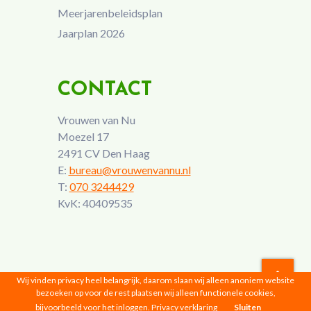
Meerjarenbeleidsplan
Jaarplan 2026
CONTACT
Vrouwen van Nu
Moezel 17
2491 CV Den Haag
E:
bureau@vrouwenvannu.nl
T:
070 3244429
KvK: 40409535
Wij vinden privacy heel belangrijk, daarom slaan wij alleen anoniem website
bezoeken op voor de rest plaatsen wij alleen functionele cookies,
Vrouwen van Nu © 2026 |
Privacyverklaring
bijvoorbeeld voor het inloggen.
Privacy verklaring
Sluiten