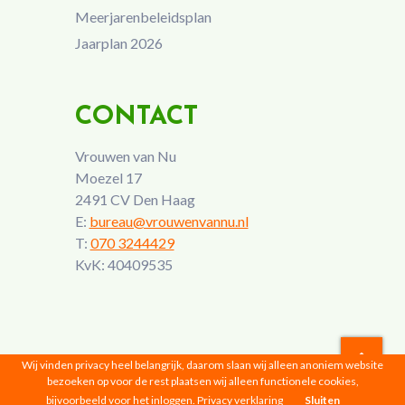
Meerjarenbeleidsplan
Jaarplan 2026
CONTACT
Vrouwen van Nu
Moezel 17
2491 CV Den Haag
E:
bureau@vrouwenvannu.nl
T:
070 3244429
KvK: 40409535
Wij vinden privacy heel belangrijk, daarom slaan wij alleen anoniem website
bezoeken op voor de rest plaatsen wij alleen functionele cookies,
Vrouwen van Nu © 2026 |
Privacyverklaring
bijvoorbeeld voor het inloggen.
Privacy verklaring
Sluiten