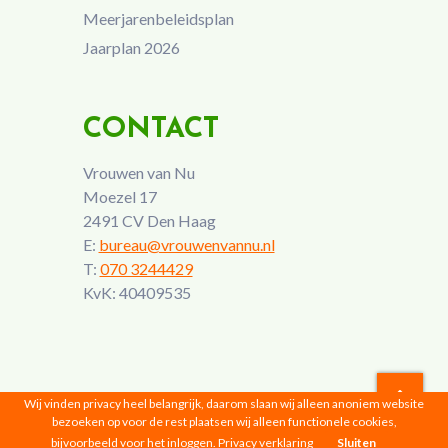
Meerjarenbeleidsplan
Jaarplan 2026
CONTACT
Vrouwen van Nu
Moezel 17
2491 CV Den Haag
E:
bureau@vrouwenvannu.nl
T:
070 3244429
KvK: 40409535
Wij vinden privacy heel belangrijk, daarom slaan wij alleen anoniem website
bezoeken op voor de rest plaatsen wij alleen functionele cookies,
Vrouwen van Nu © 2026 |
Privacyverklaring
bijvoorbeeld voor het inloggen.
Privacy verklaring
Sluiten