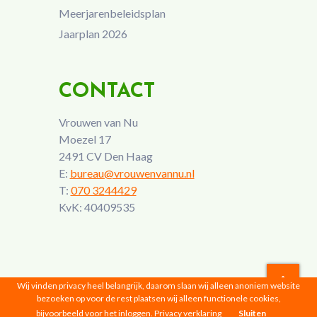
Meerjarenbeleidsplan
Jaarplan 2026
CONTACT
Vrouwen van Nu
Moezel 17
2491 CV Den Haag
E:
bureau@vrouwenvannu.nl
T:
070 3244429
KvK: 40409535
Wij vinden privacy heel belangrijk, daarom slaan wij alleen anoniem website
bezoeken op voor de rest plaatsen wij alleen functionele cookies,
Vrouwen van Nu © 2026 |
Privacyverklaring
bijvoorbeeld voor het inloggen.
Privacy verklaring
Sluiten