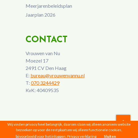
Meerjarenbeleidsplan
Jaarplan 2026
CONTACT
Vrouwen van Nu
Moezel 17
2491 CV Den Haag
E:
bureau@vrouwenvannu.nl
T:
070 3244429
KvK: 40409535
Wij vinden privacy heel belangrijk, daarom slaan wij alleen anoniem website
bezoeken op voor de rest plaatsen wij alleen functionele cookies,
Vrouwen van Nu © 2026 |
Privacyverklaring
bijvoorbeeld voor het inloggen.
Privacy verklaring
Sluiten