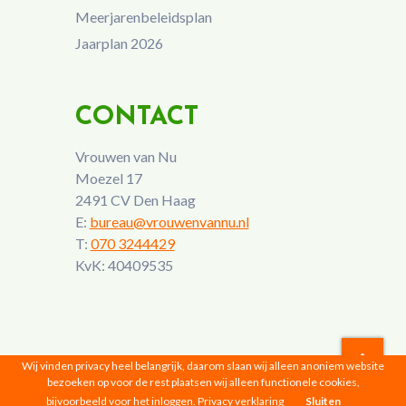
Meerjarenbeleidsplan
Jaarplan 2026
CONTACT
Vrouwen van Nu
Moezel 17
2491 CV Den Haag
E:
bureau@vrouwenvannu.nl
T:
070 3244429
KvK: 40409535
Wij vinden privacy heel belangrijk, daarom slaan wij alleen anoniem website
bezoeken op voor de rest plaatsen wij alleen functionele cookies,
Vrouwen van Nu © 2026 |
Privacyverklaring
bijvoorbeeld voor het inloggen.
Privacy verklaring
Sluiten