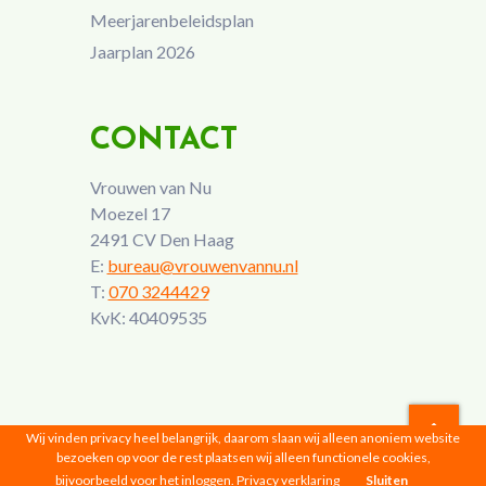
Meerjarenbeleidsplan
Jaarplan 2026
CONTACT
Vrouwen van Nu
Moezel 17
2491 CV Den Haag
E:
bureau@vrouwenvannu.nl
T:
070 3244429
KvK: 40409535
Wij vinden privacy heel belangrijk, daarom slaan wij alleen anoniem website
bezoeken op voor de rest plaatsen wij alleen functionele cookies,
Vrouwen van Nu © 2026 |
Privacyverklaring
bijvoorbeeld voor het inloggen.
Privacy verklaring
Sluiten