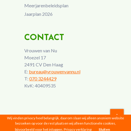
Meerjarenbeleidsplan
Jaarplan 2026
CONTACT
Vrouwen van Nu
Moezel 17
2491 CV Den Haag
E:
bureau@vrouwenvannu.nl
T:
070 3244429
KvK: 40409535
Wij vinden privacy heel belangrijk, daarom slaan wij alleen anoniem website
bezoeken op voor de rest plaatsen wij alleen functionele cookies,
Vrouwen van Nu © 2026 |
Privacyverklaring
bijvoorbeeld voor het inloggen.
Privacy verklaring
Sluiten