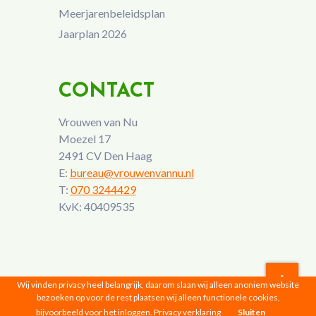
Meerjarenbeleidsplan
Jaarplan 2026
CONTACT
Vrouwen van Nu
Moezel 17
2491 CV Den Haag
E:
bureau@vrouwenvannu.nl
T:
070 3244429
KvK: 40409535
Wij vinden privacy heel belangrijk, daarom slaan wij alleen anoniem website
bezoeken op voor de rest plaatsen wij alleen functionele cookies,
Vrouwen van Nu © 2026 |
Privacyverklaring
bijvoorbeeld voor het inloggen.
Privacy verklaring
Sluiten