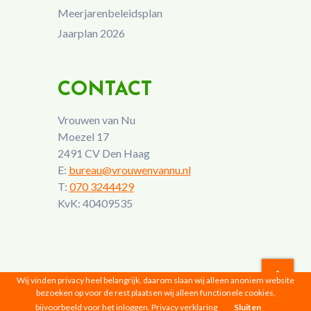
Meerjarenbeleidsplan
Jaarplan 2026
CONTACT
Vrouwen van Nu
Moezel 17
2491 CV Den Haag
E:
bureau@vrouwenvannu.nl
T:
070 3244429
KvK: 40409535
Wij vinden privacy heel belangrijk, daarom slaan wij alleen anoniem website
bezoeken op voor de rest plaatsen wij alleen functionele cookies,
Vrouwen van Nu © 2026 |
Privacyverklaring
bijvoorbeeld voor het inloggen.
Privacy verklaring
Sluiten