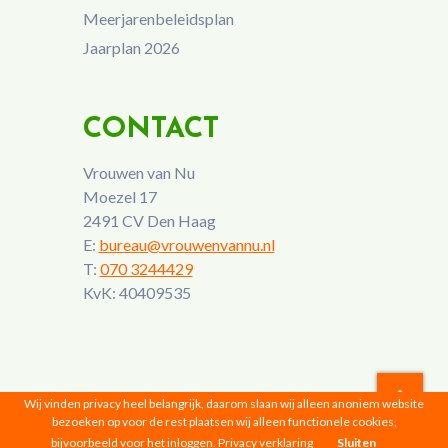
Meerjarenbeleidsplan
Jaarplan 2026
CONTACT
Vrouwen van Nu
Moezel 17
2491 CV Den Haag
E:
bureau@vrouwenvannu.nl
T:
070 3244429
KvK: 40409535
Wij vinden privacy heel belangrijk, daarom slaan wij alleen anoniem website
bezoeken op voor de rest plaatsen wij alleen functionele cookies,
Vrouwen van Nu © 2026 |
Privacyverklaring
bijvoorbeeld voor het inloggen.
Privacy verklaring
Sluiten