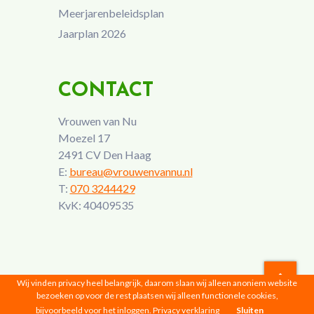
Meerjarenbeleidsplan
Jaarplan 2026
CONTACT
Vrouwen van Nu
Moezel 17
2491 CV Den Haag
E:
bureau@vrouwenvannu.nl
T:
070 3244429
KvK: 40409535
Wij vinden privacy heel belangrijk, daarom slaan wij alleen anoniem website
bezoeken op voor de rest plaatsen wij alleen functionele cookies,
Vrouwen van Nu © 2026 |
Privacyverklaring
bijvoorbeeld voor het inloggen.
Privacy verklaring
Sluiten