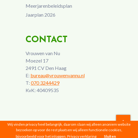
Meerjarenbeleidsplan
Jaarplan 2026
CONTACT
Vrouwen van Nu
Moezel 17
2491 CV Den Haag
E:
bureau@vrouwenvannu.nl
T:
070 3244429
KvK: 40409535
Wij vinden privacy heel belangrijk, daarom slaan wij alleen anoniem website
bezoeken op voor de rest plaatsen wij alleen functionele cookies,
Vrouwen van Nu © 2026 |
Privacyverklaring
bijvoorbeeld voor het inloggen.
Privacy verklaring
Sluiten