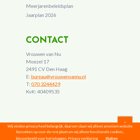
Meerjarenbeleidsplan
Jaarplan 2026
CONTACT
Vrouwen van Nu
Moezel 17
2491 CV Den Haag
E:
bureau@vrouwenvannu.nl
T:
070 3244429
KvK: 40409535
Wij vinden privacy heel belangrijk, daarom slaan wij alleen anoniem website
bezoeken op voor de rest plaatsen wij alleen functionele cookies,
Vrouwen van Nu © 2026 |
Privacyverklaring
bijvoorbeeld voor het inloggen.
Privacy verklaring
Sluiten