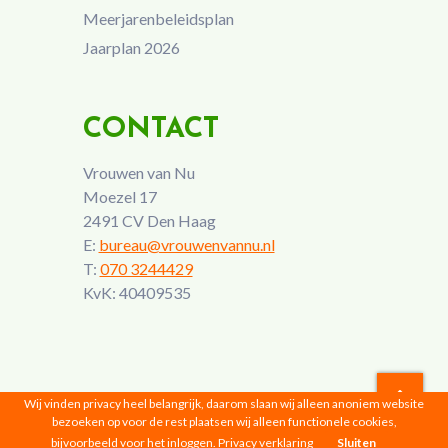
Meerjarenbeleidsplan
Jaarplan 2026
CONTACT
Vrouwen van Nu
Moezel 17
2491 CV Den Haag
E:
bureau@vrouwenvannu.nl
T:
070 3244429
KvK: 40409535
Wij vinden privacy heel belangrijk, daarom slaan wij alleen anoniem website
bezoeken op voor de rest plaatsen wij alleen functionele cookies,
Vrouwen van Nu © 2026 |
Privacyverklaring
bijvoorbeeld voor het inloggen.
Privacy verklaring
Sluiten