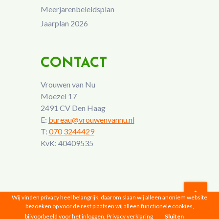
Meerjarenbeleidsplan
Jaarplan 2026
CONTACT
Vrouwen van Nu
Moezel 17
2491 CV Den Haag
E:
bureau@vrouwenvannu.nl
T:
070 3244429
KvK: 40409535
Wij vinden privacy heel belangrijk, daarom slaan wij alleen anoniem website
bezoeken op voor de rest plaatsen wij alleen functionele cookies,
Vrouwen van Nu © 2026 |
Privacyverklaring
bijvoorbeeld voor het inloggen.
Privacy verklaring
Sluiten