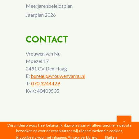
Meerjarenbeleidsplan
Jaarplan 2026
CONTACT
Vrouwen van Nu
Moezel 17
2491 CV Den Haag
E:
bureau@vrouwenvannu.nl
T:
070 3244429
KvK: 40409535
Wij vinden privacy heel belangrijk, daarom slaan wij alleen anoniem website
bezoeken op voor de rest plaatsen wij alleen functionele cookies,
Vrouwen van Nu © 2026 |
Privacyverklaring
bijvoorbeeld voor het inloggen.
Privacy verklaring
Sluiten