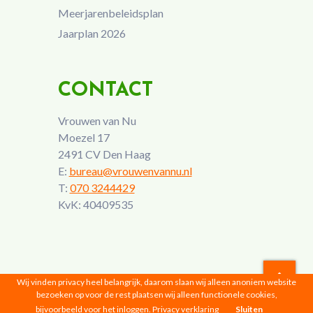
Meerjarenbeleidsplan
Jaarplan 2026
CONTACT
Vrouwen van Nu
Moezel 17
2491 CV Den Haag
E:
bureau@vrouwenvannu.nl
T:
070 3244429
KvK: 40409535
Wij vinden privacy heel belangrijk, daarom slaan wij alleen anoniem website
bezoeken op voor de rest plaatsen wij alleen functionele cookies,
Vrouwen van Nu © 2026 |
Privacyverklaring
bijvoorbeeld voor het inloggen.
Privacy verklaring
Sluiten