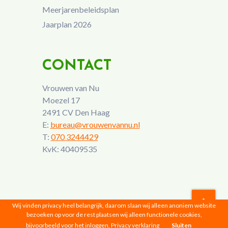
Meerjarenbeleidsplan
Jaarplan 2026
CONTACT
Vrouwen van Nu
Moezel 17
2491 CV Den Haag
E:
bureau@vrouwenvannu.nl
T:
070 3244429
KvK: 40409535
Wij vinden privacy heel belangrijk, daarom slaan wij alleen anoniem website
bezoeken op voor de rest plaatsen wij alleen functionele cookies,
Vrouwen van Nu © 2026 |
Privacyverklaring
bijvoorbeeld voor het inloggen.
Privacy verklaring
Sluiten