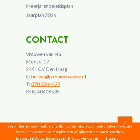
Meerjarenbeleidsplan
Jaarplan 2026
CONTACT
Vrouwen van Nu
Moezel 17
2491 CV Den Haag
E:
bureau@vrouwenvannu.nl
T:
070 3244429
KvK: 40409535
Wij vinden privacy heel belangrijk, daarom slaan wij alleen anoniem website
bezoeken op voor de rest plaatsen wij alleen functionele cookies,
Vrouwen van Nu © 2026 |
Privacyverklaring
bijvoorbeeld voor het inloggen.
Privacy verklaring
Sluiten