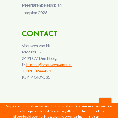
Meerjarenbeleidsplan
Jaarplan 2026
CONTACT
Vrouwen van Nu
Moezel 17
2491 CV Den Haag
E:
bureau@vrouwenvannu.nl
T:
070 3244429
KvK: 40409535
Wij vinden privacy heel belangrijk, daarom slaan wij alleen anoniem website
bezoeken op voor de rest plaatsen wij alleen functionele cookies,
Vrouwen van Nu © 2026 |
Privacyverklaring
bijvoorbeeld voor het inloggen.
Privacy verklaring
Sluiten