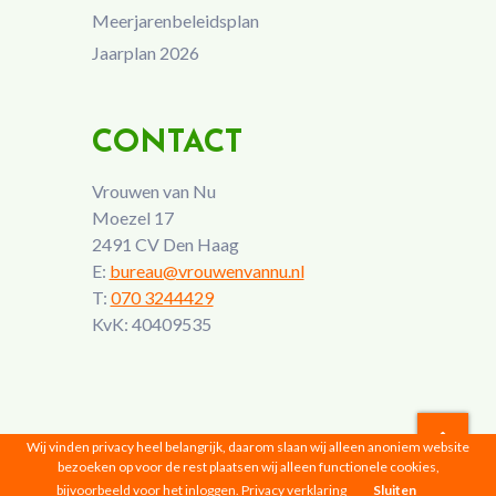
Meerjarenbeleidsplan
Jaarplan 2026
CONTACT
Vrouwen van Nu
Moezel 17
2491 CV Den Haag
E:
bureau@vrouwenvannu.nl
T:
070 3244429
KvK: 40409535
Wij vinden privacy heel belangrijk, daarom slaan wij alleen anoniem website
bezoeken op voor de rest plaatsen wij alleen functionele cookies,
Vrouwen van Nu © 2026 |
Privacyverklaring
bijvoorbeeld voor het inloggen.
Privacy verklaring
Sluiten