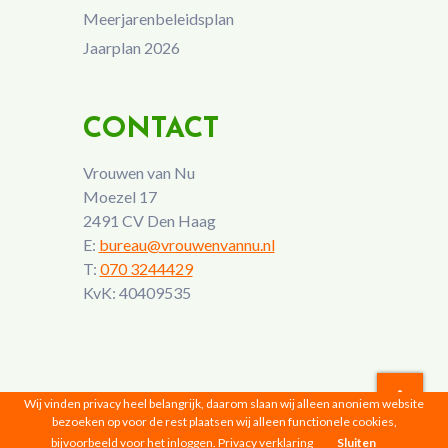
Meerjarenbeleidsplan
Jaarplan 2026
CONTACT
Vrouwen van Nu
Moezel 17
2491 CV Den Haag
E:
bureau@vrouwenvannu.nl
T:
070 3244429
KvK: 40409535
Wij vinden privacy heel belangrijk, daarom slaan wij alleen anoniem website
bezoeken op voor de rest plaatsen wij alleen functionele cookies,
Vrouwen van Nu © 2026 |
Privacyverklaring
bijvoorbeeld voor het inloggen.
Privacy verklaring
Sluiten