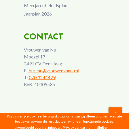
Meerjarenbeleidsplan
Jaarplan 2026
CONTACT
Vrouwen van Nu
Moezel 17
2491 CV Den Haag
E:
bureau@vrouwenvannu.nl
T:
070 3244429
KvK: 40409535
Wij vinden privacy heel belangrijk, daarom slaan wij alleen anoniem website
bezoeken op voor de rest plaatsen wij alleen functionele cookies,
Vrouwen van Nu © 2026 |
Privacyverklaring
bijvoorbeeld voor het inloggen.
Privacy verklaring
Sluiten