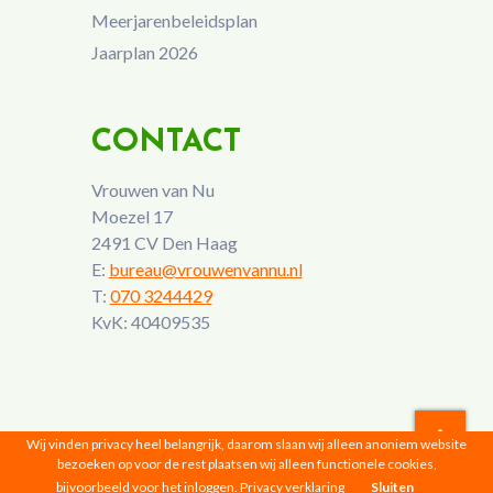
Meerjarenbeleidsplan
Jaarplan 2026
CONTACT
Vrouwen van Nu
Moezel 17
2491 CV Den Haag
E:
bureau@vrouwenvannu.nl
T:
070 3244429
KvK: 40409535
Wij vinden privacy heel belangrijk, daarom slaan wij alleen anoniem website
bezoeken op voor de rest plaatsen wij alleen functionele cookies,
Vrouwen van Nu © 2026 |
Privacyverklaring
bijvoorbeeld voor het inloggen.
Privacy verklaring
Sluiten