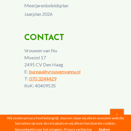
Meerjarenbeleidsplan
Jaarplan 2026
CONTACT
Vrouwen van Nu
Moezel 17
2491 CV Den Haag
E:
bureau@vrouwenvannu.nl
T:
070 3244429
KvK: 40409535
Wij vinden privacy heel belangrijk, daarom slaan wij alleen anoniem website
bezoeken op voor de rest plaatsen wij alleen functionele cookies,
Vrouwen van Nu © 2026 |
Privacyverklaring
bijvoorbeeld voor het inloggen.
Privacy verklaring
Sluiten