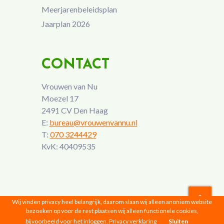
Meerjarenbeleidsplan
Jaarplan 2026
CONTACT
Vrouwen van Nu
Moezel 17
2491 CV Den Haag
E:
bureau@vrouwenvannu.nl
T:
070 3244429
KvK: 40409535
Wij vinden privacy heel belangrijk, daarom slaan wij alleen anoniem website
bezoeken op voor de rest plaatsen wij alleen functionele cookies,
Vrouwen van Nu © 2026 |
Privacyverklaring
bijvoorbeeld voor het inloggen.
Privacy verklaring
Sluiten