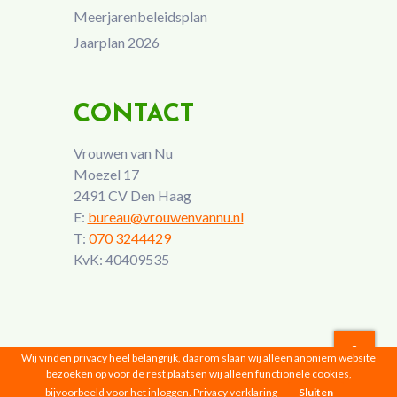
Meerjarenbeleidsplan
Jaarplan 2026
CONTACT
Vrouwen van Nu
Moezel 17
2491 CV Den Haag
E:
bureau@vrouwenvannu.nl
T:
070 3244429
KvK: 40409535
Wij vinden privacy heel belangrijk, daarom slaan wij alleen anoniem website
bezoeken op voor de rest plaatsen wij alleen functionele cookies,
Vrouwen van Nu © 2026 |
Privacyverklaring
bijvoorbeeld voor het inloggen.
Privacy verklaring
Sluiten