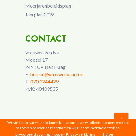
Meerjarenbeleidsplan
Jaarplan 2026
CONTACT
Vrouwen van Nu
Moezel 17
2491 CV Den Haag
E:
bureau@vrouwenvannu.nl
T:
070 3244429
KvK: 40409535
Wij vinden privacy heel belangrijk, daarom slaan wij alleen anoniem website
bezoeken op voor de rest plaatsen wij alleen functionele cookies,
Vrouwen van Nu © 2026 |
Privacyverklaring
bijvoorbeeld voor het inloggen.
Privacy verklaring
Sluiten