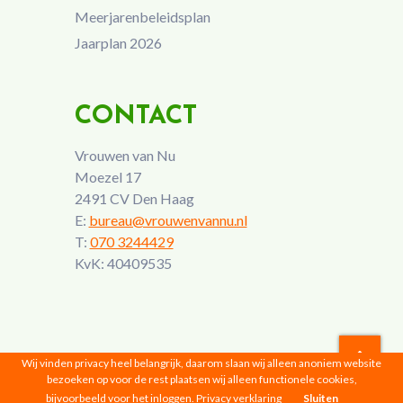
Meerjarenbeleidsplan
Jaarplan 2026
CONTACT
Vrouwen van Nu
Moezel 17
2491 CV Den Haag
E:
bureau@vrouwenvannu.nl
T:
070 3244429
KvK: 40409535
Wij vinden privacy heel belangrijk, daarom slaan wij alleen anoniem website
bezoeken op voor de rest plaatsen wij alleen functionele cookies,
Vrouwen van Nu © 2026 |
Privacyverklaring
bijvoorbeeld voor het inloggen.
Privacy verklaring
Sluiten