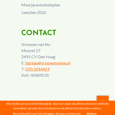
Meerjarenbeleidsplan
Jaarplan 2026
CONTACT
Vrouwen van Nu
Moezel 17
2491 CV Den Haag
E:
bureau@vrouwenvannu.nl
T:
070 3244429
KvK: 40409535
Wij vinden privacy heel belangrijk, daarom slaan wij alleen anoniem website
bezoeken op voor de rest plaatsen wij alleen functionele cookies,
Vrouwen van Nu © 2026 |
Privacyverklaring
bijvoorbeeld voor het inloggen.
Privacy verklaring
Sluiten