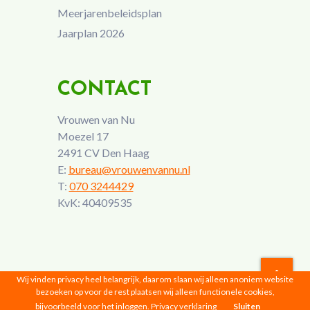
Meerjarenbeleidsplan
Jaarplan 2026
CONTACT
Vrouwen van Nu
Moezel 17
2491 CV Den Haag
E:
bureau@vrouwenvannu.nl
T:
070 3244429
KvK: 40409535
Wij vinden privacy heel belangrijk, daarom slaan wij alleen anoniem website
bezoeken op voor de rest plaatsen wij alleen functionele cookies,
Vrouwen van Nu © 2026 |
Privacyverklaring
bijvoorbeeld voor het inloggen.
Privacy verklaring
Sluiten