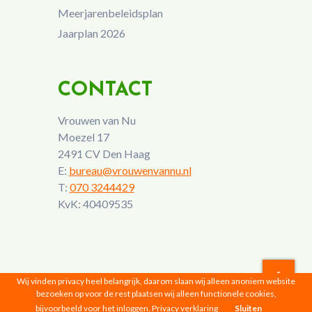
Meerjarenbeleidsplan
Jaarplan 2026
CONTACT
Vrouwen van Nu
Moezel 17
2491 CV Den Haag
E:
bureau@vrouwenvannu.nl
T:
070 3244429
KvK: 40409535
Wij vinden privacy heel belangrijk, daarom slaan wij alleen anoniem website
bezoeken op voor de rest plaatsen wij alleen functionele cookies,
Vrouwen van Nu © 2026 |
Privacyverklaring
bijvoorbeeld voor het inloggen.
Privacy verklaring
Sluiten