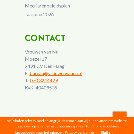
Meerjarenbeleidsplan
Jaarplan 2026
CONTACT
Vrouwen van Nu
Moezel 17
2491 CV Den Haag
E:
bureau@vrouwenvannu.nl
T:
070 3244429
KvK: 40409535
Wij vinden privacy heel belangrijk, daarom slaan wij alleen anoniem website
bezoeken op voor de rest plaatsen wij alleen functionele cookies,
Vrouwen van Nu © 2026 |
Privacyverklaring
bijvoorbeeld voor het inloggen.
Privacy verklaring
Sluiten