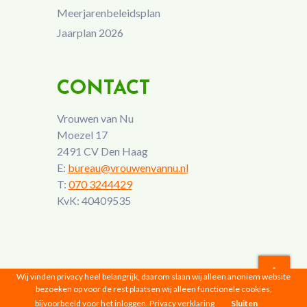
Meerjarenbeleidsplan
Jaarplan 2026
CONTACT
Vrouwen van Nu
Moezel 17
2491 CV Den Haag
E:
bureau@vrouwenvannu.nl
T:
070 3244429
KvK: 40409535
Wij vinden privacy heel belangrijk, daarom slaan wij alleen anoniem website
bezoeken op voor de rest plaatsen wij alleen functionele cookies,
Vrouwen van Nu © 2026 |
Privacyverklaring
bijvoorbeeld voor het inloggen.
Privacy verklaring
Sluiten