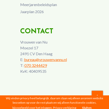
Meerjarenbeleidsplan
Jaarplan 2026
CONTACT
Vrouwen van Nu
Moezel 17
2491 CV Den Haag
E:
bureau@vrouwenvannu.nl
T:
070 3244429
KvK: 40409535
Wij vinden privacy heel belangrijk, daarom slaan wij alleen anoniem website
bezoeken op voor de rest plaatsen wij alleen functionele cookies,
Vrouwen van Nu © 2026 |
Privacyverklaring
bijvoorbeeld voor het inloggen.
Privacy verklaring
Sluiten