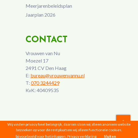
Meerjarenbeleidsplan
Jaarplan 2026
CONTACT
Vrouwen van Nu
Moezel 17
2491 CV Den Haag
E:
bureau@vrouwenvannu.nl
T:
070 3244429
KvK: 40409535
Wij vinden privacy heel belangrijk, daarom slaan wij alleen anoniem website
bezoeken op voor de rest plaatsen wij alleen functionele cookies,
Vrouwen van Nu © 2026 |
Privacyverklaring
bijvoorbeeld voor het inloggen.
Privacy verklaring
Sluiten